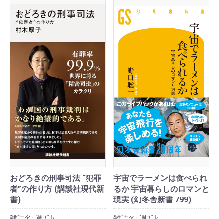
おどろきの刑事司法 “犯罪
宇宙でラーメンは食べられ
者”の作り方 (講談社現代新
るか 宇宙暮らしのロマンと
書)
現実 (幻冬舎新書 799)
雑誌名:
週ﾌﾟﾚ
雑誌名:
週ﾌﾟﾚ