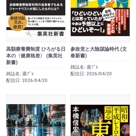
高額療養費制度 ひろがる日
参政党と大陰謀論時代 (文
本の〈健康格差〉 (集英社
春新書)
新書)
雑誌名:
週ﾌﾟﾚ
雑誌名:
週ﾌﾟﾚ
配信日:
2026/04/20
配信日:
2026/04/20