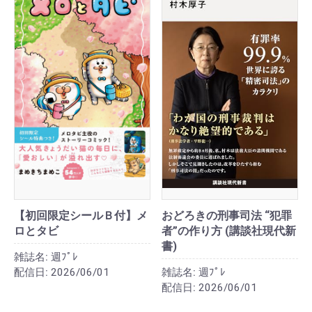
【初回限定シールＢ付】メ
おどろきの刑事司法 “犯罪
ロとタビ
者”の作り方 (講談社現代新
書)
雑誌名:
週ﾌﾟﾚ
配信日:
2026/06/01
雑誌名:
週ﾌﾟﾚ
配信日:
2026/06/01