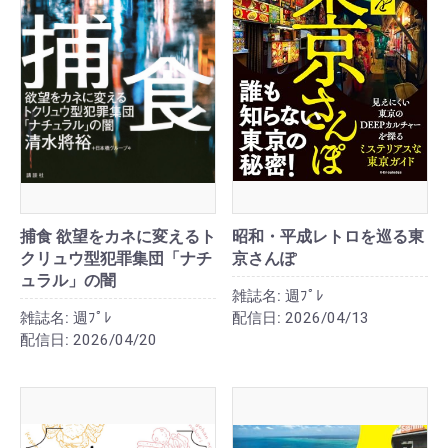
捕食 欲望をカネに変えるト
昭和・平成レトロを巡る東
クリュウ型犯罪集団「ナチ
京さんぽ
ュラル」の闇
雑誌名:
週ﾌﾟﾚ
雑誌名:
週ﾌﾟﾚ
配信日:
2026/04/13
配信日:
2026/04/20