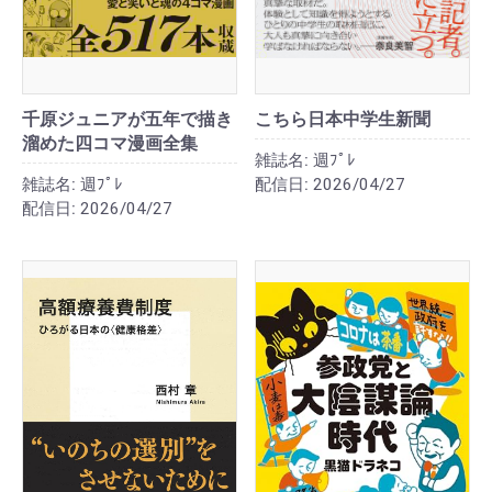
千原ジュニアが五年で描き
こちら日本中学生新聞
溜めた四コマ漫画全集
雑誌名:
週ﾌﾟﾚ
雑誌名:
週ﾌﾟﾚ
配信日:
2026/04/27
配信日:
2026/04/27