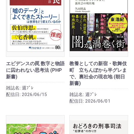
エビデンスの罠 数字と物語
教養としての新宿・歌舞伎
に囚われない思考法 (PHP
町 立ちんぼから半グレま
新書)
で、裏社会の現在地 (朝日
新書)
雑誌名:
週ﾌﾟﾚ
配信日:
2026/06/15
雑誌名:
週ﾌﾟﾚ
配信日:
2026/06/01