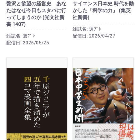
贅沢と欲望の経営史 あな
サイエンス日本史 時代を動
たはなぜ今日もスタバに行
かした「科学の力」 (集英
ってしまうのか (光文社新
社新書)
書 1407)
雑誌名:
週ﾌﾟﾚ
雑誌名:
週ﾌﾟﾚ
配信日:
2026/04/27
配信日:
2026/05/25