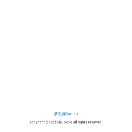
夢創庫Books
copyright (c) 夢創庫Books all rights reserved.