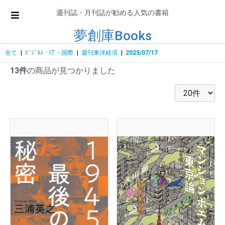
週刊誌・月刊誌が勧める人気の書籍
夢創庫Books
全て
|
ﾋﾞｼﾞﾈｽ・IT・国際
|
週刊東洋経済
|
2025/07/17
13件
の商品が見つかりました