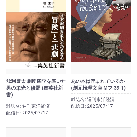
浅利慶太 劇団四季を率いた
あの本は読まれているか
男の栄光と修羅 (集英社新
(創元推理文庫 Mフ 39-1)
書)
雑誌名:
週刊東洋経済
雑誌名:
週刊東洋経済
配信日:
2025/07/17
配信日:
2025/07/17