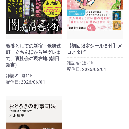
教養としての新宿・歌舞伎
【初回限定シールＢ付】メ
町 立ちんぼから半グレま
ロとタビ
で、裏社会の現在地 (朝日
雑誌名:
週ﾌﾟﾚ
新書)
配信日:
2026/06/01
雑誌名:
週ﾌﾟﾚ
配信日:
2026/06/01