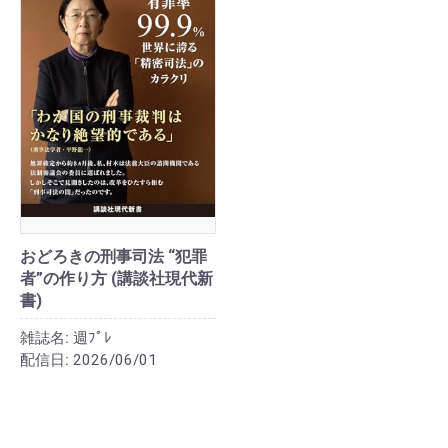
おどろきの刑事司法 “犯罪
者”の作り方 (講談社現代新
書)
雑誌名:
週ﾌﾟﾚ
配信日:
2026/06/01