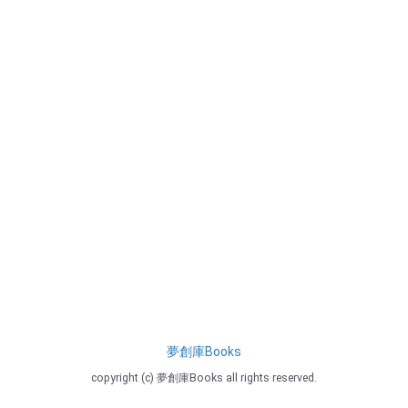
夢創庫Books
copyright (c) 夢創庫Books all rights reserved.