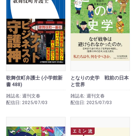
歌舞伎町弁護士 (小学館新
となりの史学 戦前の日本
書 488)
と世界
雑誌名:
週刊文春
雑誌名:
週刊文春
配信日:
2025/07/03
配信日:
2025/07/03