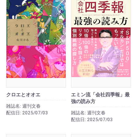
クロエとオオエ
エミン流「会社四季報」最
強の読み方
雑誌名:
週刊文春
配信日:
2025/07/03
雑誌名:
週刊文春
配信日:
2025/07/03