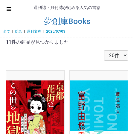
週刊誌・月刊誌が勧める人気の書籍
夢創庫Books
全て
|
総合
|
週刊文春
|
2025/07/03
11件
の商品が見つかりました