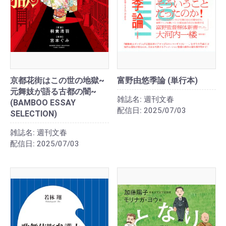
京都花街はこの世の地獄~
富野由悠季論 (単行本)
元舞妓が語る古都の闇~
雑誌名:
週刊文春
(BAMBOO ESSAY
配信日:
2025/07/03
SELECTION)
雑誌名:
週刊文春
配信日:
2025/07/03