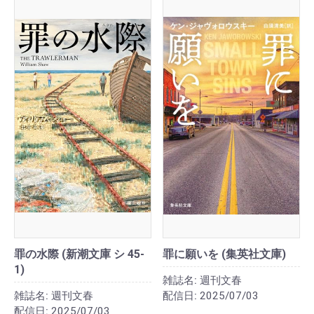
罪の水際 (新潮文庫 シ 45-
罪に願いを (集英社文庫)
1)
雑誌名:
週刊文春
雑誌名:
週刊文春
配信日:
2025/07/03
配信日:
2025/07/03