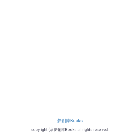
夢創庫Books
copyright (c) 夢創庫Books all rights reserved.