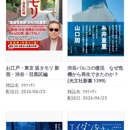
お江戸・東京 坂タモリ 新
渋谷パルコの復活 なぜ危
宿・渋谷・目黒区編
機から再生できたのか？
(光文社新書 1399)
雑誌名:
ｸﾛﾜｯｻﾝ
配信日:
2026/06/25
雑誌名:
ｸﾛﾜｯｻﾝ
配信日:
2026/06/25