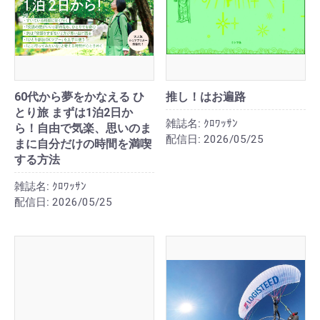
60代から夢をかなえる ひ
推し！はお遍路
とり旅 まずは1泊2日か
雑誌名:
ｸﾛﾜｯｻﾝ
ら！自由で気楽、思いのま
配信日:
2026/05/25
まに自分だけの時間を満喫
する方法
雑誌名:
ｸﾛﾜｯｻﾝ
配信日:
2026/05/25