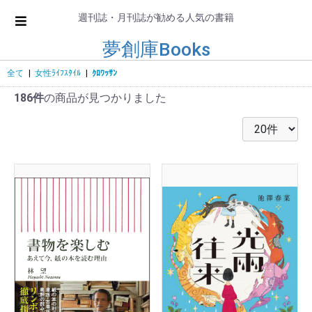
週刊誌・月刊誌が勧める人気の書籍
夢創庫Books
全て
|
女性ﾗｲﾌｽﾀｲﾙ
|
ｸﾛﾜｯｻﾝ
186件
の商品が見つかりました