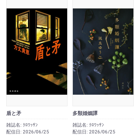
盾と矛
多類婚姻譚
雑誌名:
ｸﾛﾜｯｻﾝ
雑誌名:
ｸﾛﾜｯｻﾝ
配信日:
2026/06/25
配信日:
2026/06/25