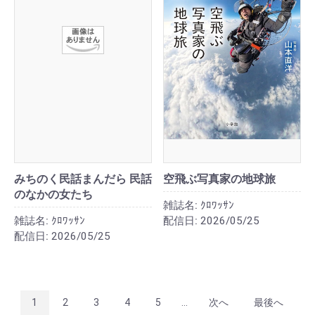
みちのく民話まんだら 民話
空飛ぶ写真家の地球旅
のなかの女たち
雑誌名:
ｸﾛﾜｯｻﾝ
雑誌名:
ｸﾛﾜｯｻﾝ
配信日:
2026/05/25
配信日:
2026/05/25
1
2
3
4
5
...
次へ
最後へ