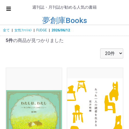
週刊誌・月刊誌が勧める人気の書籍
夢創庫Books
全て
|
女性ﾌｧｯｼｮﾝ
|
FUDGE
|
2026/06/12
5件
の商品が見つかりました