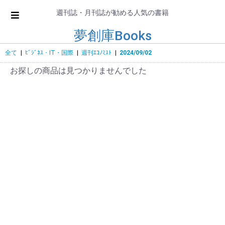
週刊誌・月刊誌が勧める人気の書籍
夢創庫Books
全て
|
ﾋﾞｼﾞﾈｽ・IT・国際
|
週刊ｴｺﾉﾐｽﾄ
|
2024/09/02
お探しの商品は見つかりませんでした