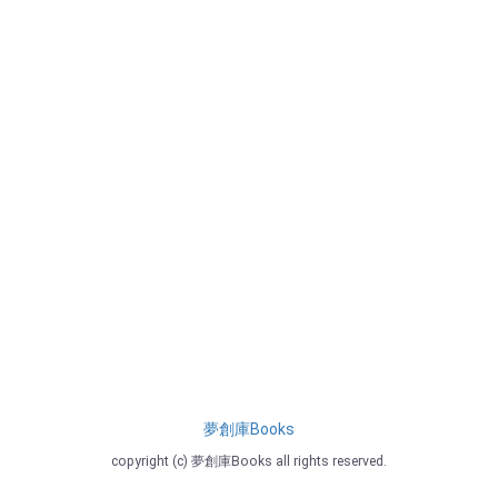
夢創庫Books
copyright (c) 夢創庫Books all rights reserved.