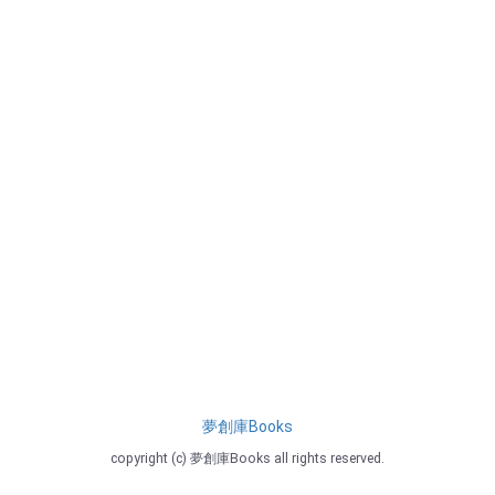
夢創庫Books
copyright (c) 夢創庫Books all rights reserved.