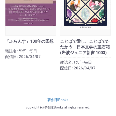
「ふらんす」100年の回想
ことばで愛し、ことばでた
たかう 日本文学の宝石箱
雑誌名:
ｻﾝﾃﾞｰ毎日
(岩波ジュニア新書 1003)
配信日:
2026/04/07
雑誌名:
ｻﾝﾃﾞｰ毎日
配信日:
2026/04/07
夢創庫Books
copyright (c) 夢創庫Books all rights reserved.