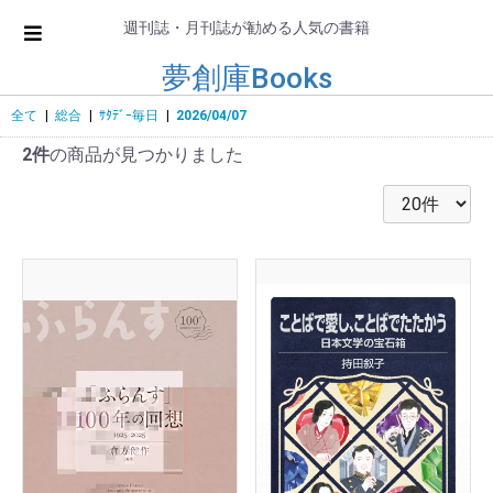
週刊誌・月刊誌が勧める人気の書籍
夢創庫Books
全て
|
総合
|
ｻﾀﾃﾞｰ毎日
|
2026/04/07
2件
の商品が見つかりました