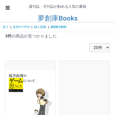
週刊誌・月刊誌が勧める人気の書籍
夢創庫Books
全て
|
女性ﾗｲﾌｽﾀｲﾙ
|
婦人画報
|
2025/10/01
3件
の商品が見つかりました