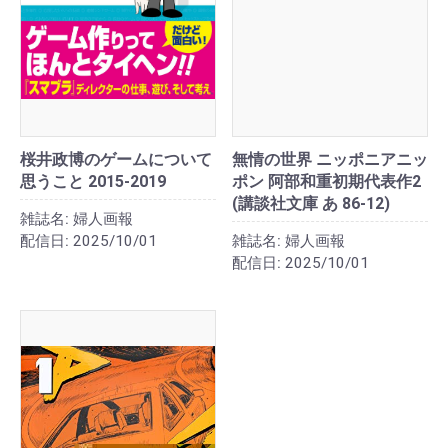
桜井政博のゲームについて
無情の世界 ニッポニアニッ
思うこと 2015-2019
ポン 阿部和重初期代表作2
(講談社文庫 あ 86-12)
雑誌名:
婦人画報
配信日:
2025/10/01
雑誌名:
婦人画報
配信日:
2025/10/01