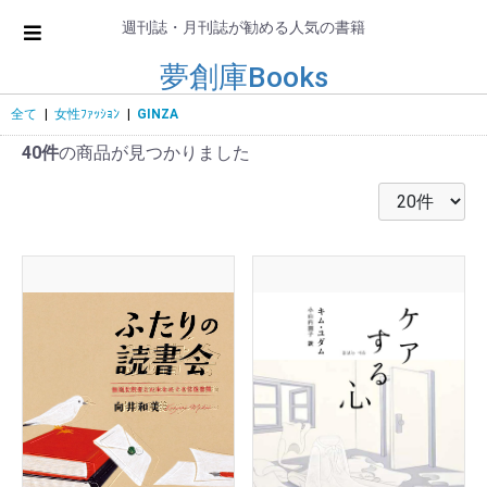
週刊誌・月刊誌が勧める人気の書籍
夢創庫Books
全て
|
女性ﾌｧｯｼｮﾝ
|
GINZA
40件
の商品が見つかりました