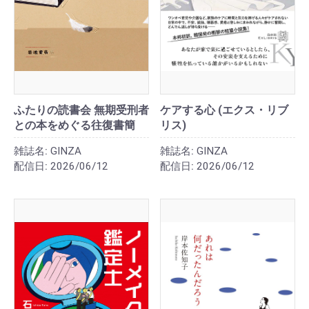
ふたりの読書会 無期受刑者
ケアする心 (エクス・リブ
との本をめぐる往復書簡
リス)
雑誌名:
GINZA
雑誌名:
GINZA
配信日:
2026/06/12
配信日:
2026/06/12