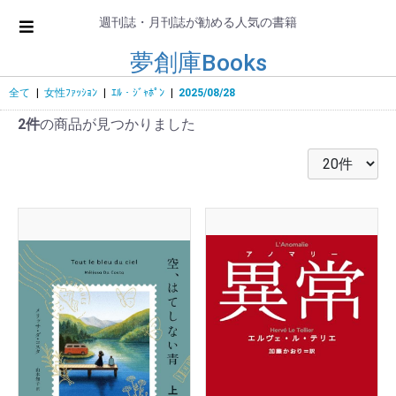
週刊誌・月刊誌が勧める人気の書籍
夢創庫Books
全て
|
女性ﾌｧｯｼｮﾝ
|
ｴﾙ・ｼﾞｬﾎﾟﾝ
|
2025/08/28
2件
の商品が見つかりました