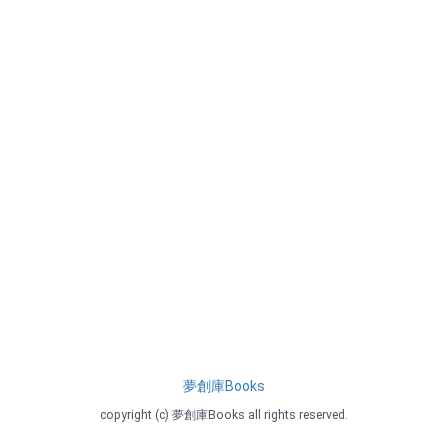
夢創庫Books
copyright (c) 夢創庫Books all rights reserved.