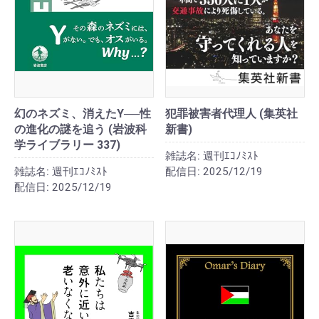
幻のネズミ、消えたY──性
犯罪被害者代理人 (集英社
の進化の謎を追う (岩波科
新書)
学ライブラリー 337)
雑誌名:
週刊ｴｺﾉﾐｽﾄ
雑誌名:
週刊ｴｺﾉﾐｽﾄ
配信日:
2025/12/19
配信日:
2025/12/19