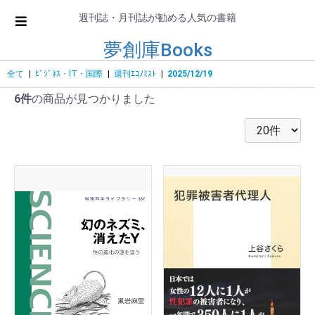
週刊誌・月刊誌が勧める人気の書籍
夢創庫Books
全て
|
ﾋﾞｼﾞﾈｽ・IT・国際
|
週刊ｴｺﾉﾐｽﾄ
|
2025/12/19
6件
の商品が見つかりました