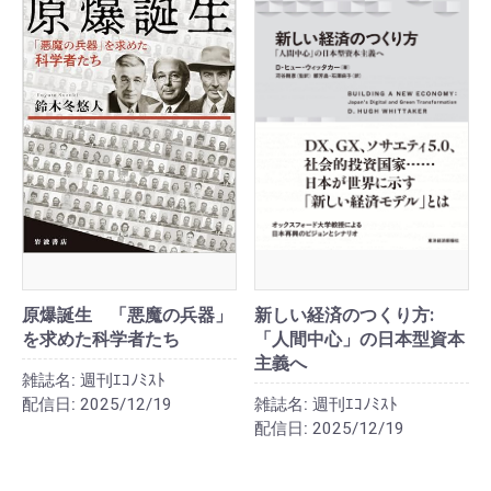
原爆誕生 「悪魔の兵器」
新しい経済のつくり方:
を求めた科学者たち
「人間中心」の日本型資本
主義へ
雑誌名:
週刊ｴｺﾉﾐｽﾄ
配信日:
2025/12/19
雑誌名:
週刊ｴｺﾉﾐｽﾄ
配信日:
2025/12/19