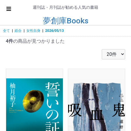
週刊誌・月刊誌が勧める人気の書籍
夢創庫Books
全て
|
総合
|
女性自身
|
2026/05/13
4件
の商品が見つかりました