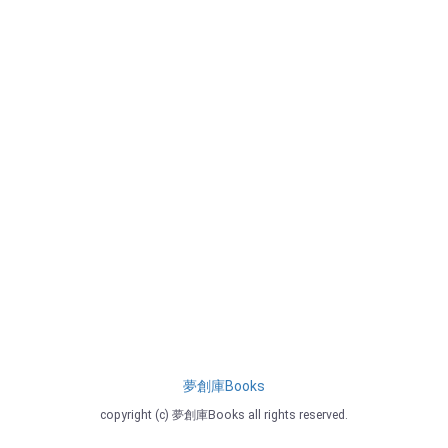
夢創庫Books
copyright (c) 夢創庫Books all rights reserved.