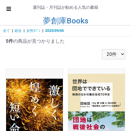
週刊誌・月刊誌が勧める人気の書籍
夢創庫Books
全て
|
総合
|
女性ｾﾌﾞﾝ
|
2025/09/04
5件
の商品が見つかりました