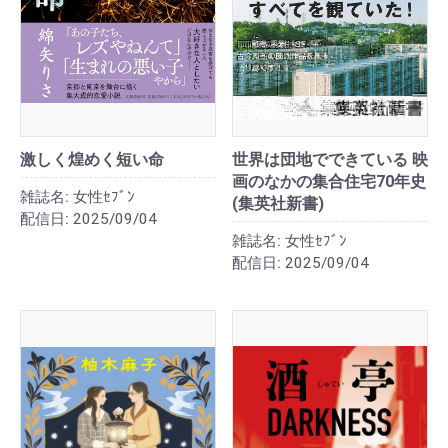
激しく煌めく短い命
世界は団地でできている 映
画のなかの集合住宅70年史
雑誌名:
女性ｾﾌﾞﾝ
(集英社新書)
配信日:
2025/09/04
雑誌名:
女性ｾﾌﾞﾝ
配信日:
2025/09/04