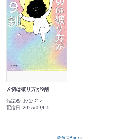
〆切は破り方が9割
雑誌名:
女性ｾﾌﾞﾝ
配信日:
2025/09/04
夢創庫Books