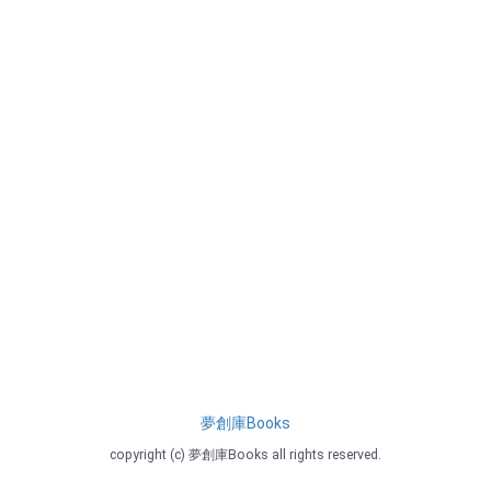
夢創庫Books
copyright (c) 夢創庫Books all rights reserved.