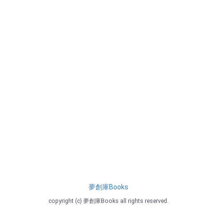
夢創庫Books
copyright (c) 夢創庫Books all rights reserved.