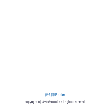
夢創庫Books
copyright (c) 夢創庫Books all rights reserved.