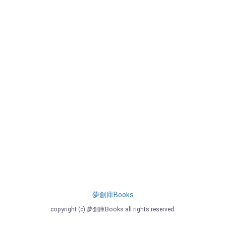
夢創庫Books
copyright (c) 夢創庫Books all rights reserved.