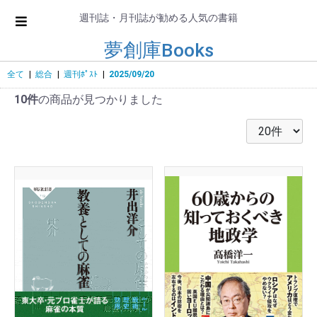
週刊誌・月刊誌が勧める人気の書籍
夢創庫Books
全て
|
総合
|
週刊ﾎﾟｽﾄ
|
2025/09/20
10件
の商品が見つかりました