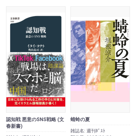
認知戦 悪意のSNS戦略 (文
蜻蛉の夏
春新書)
雑誌名:
週刊ﾎﾟｽﾄ