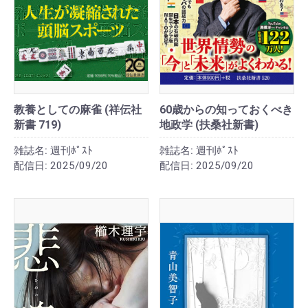
教養としての麻雀 (祥伝社
60歳からの知っておくべき
新書 719)
地政学 (扶桑社新書)
雑誌名:
週刊ﾎﾟｽﾄ
雑誌名:
週刊ﾎﾟｽﾄ
配信日:
2025/09/20
配信日:
2025/09/20