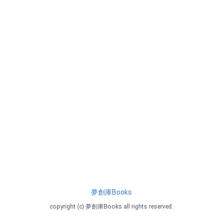
夢創庫Books
copyright (c) 夢創庫Books all rights reserved.