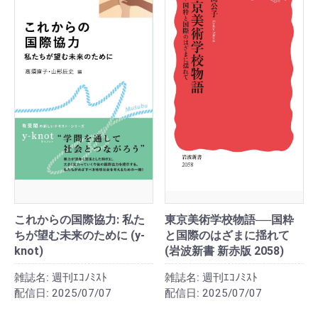
これからの国際協力: 私た
東京美術学校物語──国粋
ちが望む未来のために (y-
と国際のはざまに揺れて
knot)
(岩波新書 新赤版 2058)
雑誌名:
週刊ｴｺﾉﾐｽﾄ
雑誌名:
週刊ｴｺﾉﾐｽﾄ
配信日:
2025/07/07
配信日:
2025/07/07