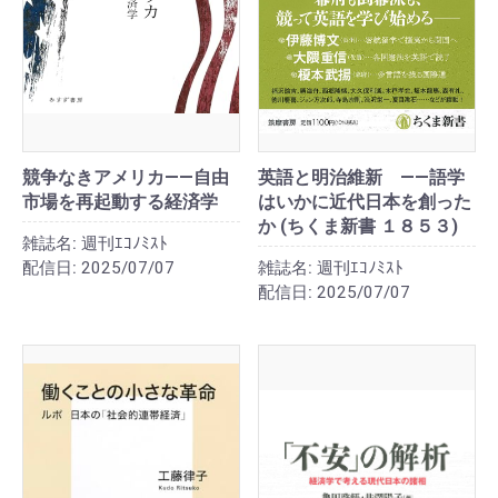
競争なきアメリカ――自由
英語と明治維新 ――語学
市場を再起動する経済学
はいかに近代日本を創った
か (ちくま新書 １８５３)
雑誌名:
週刊ｴｺﾉﾐｽﾄ
配信日:
2025/07/07
雑誌名:
週刊ｴｺﾉﾐｽﾄ
配信日:
2025/07/07