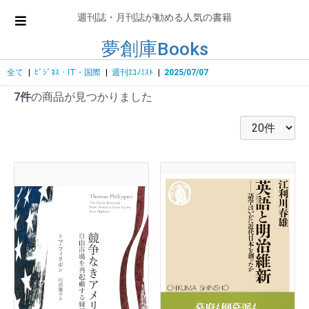
週刊誌・月刊誌が勧める人気の書籍
夢創庫Books
全て
|
ﾋﾞｼﾞﾈｽ・IT・国際
|
週刊ｴｺﾉﾐｽﾄ
|
2025/07/07
7件
の商品が見つかりました