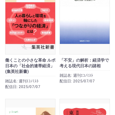
働くことの小さな革命 ルポ
「不安」の解析：経済学で
日本の「社会的連帯経済」
考える現代日本の諸相
(集英社新書)
雑誌名:
週刊ｴｺﾉﾐｽﾄ
雑誌名:
週刊ｴｺﾉﾐｽﾄ
配信日:
2025/07/07
配信日:
2025/07/07