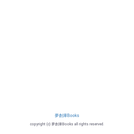
夢創庫Books
copyright (c) 夢創庫Books all rights reserved.