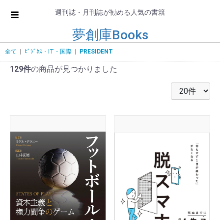
週刊誌・月刊誌が勧める人気の書籍
夢創庫Books
全て
|
ﾋﾞｼﾞﾈｽ・IT・国際
|
PRESIDENT
129件
の商品が見つかりました