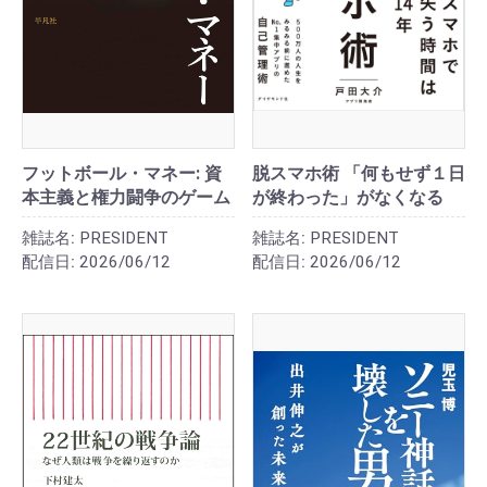
フットボール・マネー: 資
脱スマホ術 「何もせず１日
本主義と権力闘争のゲーム
が終わった」がなくなる
雑誌名:
PRESIDENT
雑誌名:
PRESIDENT
配信日:
2026/06/12
配信日:
2026/06/12