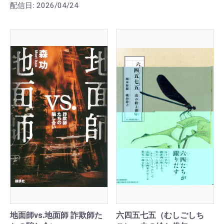
配信日:
2026/04/24
地面師vs.地面師 詐欺師た
六四五七五（むしごしち