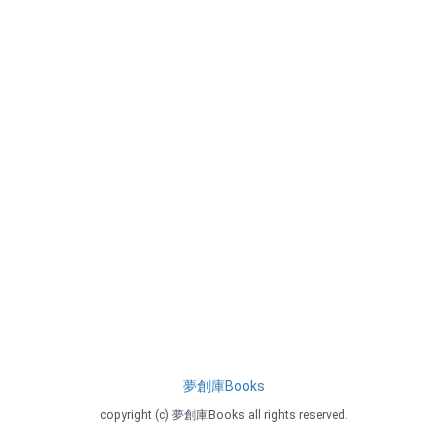
夢創庫Books
copyright (c) 夢創庫Books all rights reserved.