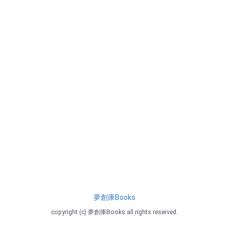
夢創庫Books
copyright (c) 夢創庫Books all rights reserved.