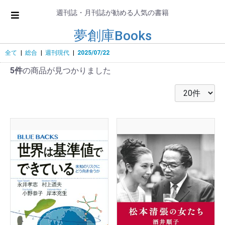
週刊誌・月刊誌が勧める人気の書籍
夢創庫Books
全て
|
総合
|
週刊現代
|
2025/07/22
5件
の商品が見つかりました