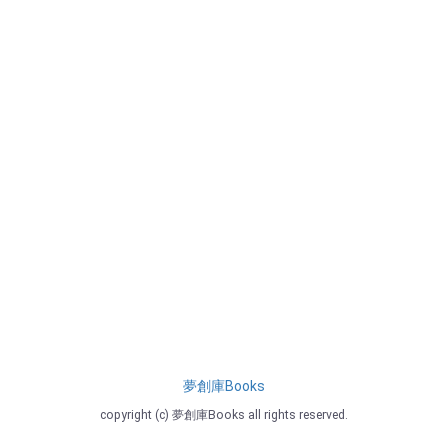
夢創庫Books
copyright (c) 夢創庫Books all rights reserved.