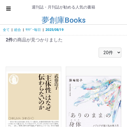
週刊誌・月刊誌が勧める人気の書籍
夢創庫Books
全て
|
総合
|
ｻﾀﾃﾞｰ毎日
|
2025/08/19
2件
の商品が見つかりました