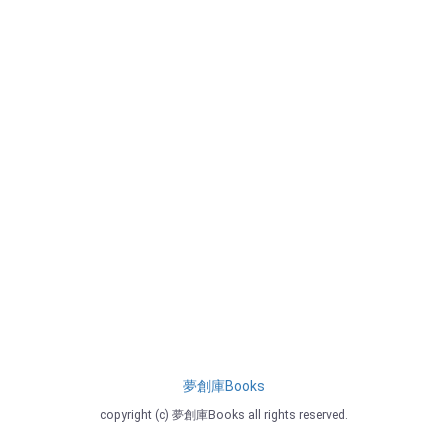
夢創庫Books
copyright (c) 夢創庫Books all rights reserved.